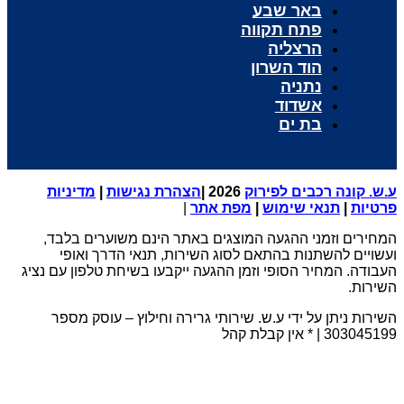
באר שבע
פתח תקווה
הרצליה
הוד השרון
נתניה
אשדוד
בת ים
ע.ש. קונה רכבים לפירוק
2026 |
הצהרת נגישות
|
מדיניות
פרטיות
|
תנאי שימוש
|
מפת אתר
|
המחירים וזמני ההגעה המוצגים באתר הינם משוערים בלבד,
ועשויים להשתנות בהתאם לסוג השירות, תנאי הדרך ואופי
העבודה. המחיר הסופי וזמן ההגעה ייקבעו בשיחת טלפון עם נציג
השירות.
השירות ניתן על ידי ע.ש. שירותי גרירה וחילוץ – עוסק מספר
303045199 | * אין קבלת קהל